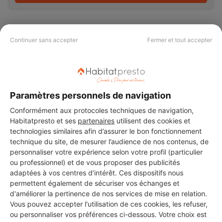
Continuer sans accepter
Fermer et tout accepter
PAS LE TEMPS DE
CHERCHER ?
Paramètres personnels de navigation
Conformément aux protocoles techniques de navigation,
Vous souhaitez réaliser des travaux et ne savez quel professionnel
choisir ? Demandez des devis travaux
auprès de notre réseau de 5 000
Habitatpresto et ses
partenaires
utilisent des cookies et
professionnels partout en France.
technologies similaires afin d’assurer le bon fonctionnement
technique du site, de mesurer l’audience de nos contenus, de
personnaliser votre expérience selon votre profil (particulier
ou professionnel) et de vous proposer des publicités
adaptées à vos centres d’intérêt. Ces dispositifs nous
permettent également de sécuriser vos échanges et
d'améliorer la pertinence de nos services de mise en relation.
DEMANDER UN DEVIS
Vous pouvez accepter l'utilisation de ces cookies, les refuser,
ou personnaliser vos préférences ci-dessous. Votre choix est