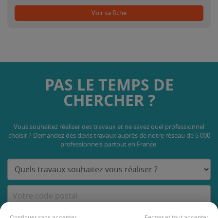
Voir sa fiche
PAS LE TEMPS DE
CHERCHER ?
Vous souhaitez réaliser des travaux et ne savez quel professionnel
choisir ? Demandez des devis travaux
auprès de notre réseau de 5 000
professionnels partout en France.
DEMANDER UN DEVIS
Continuer sans accepter
Fermer et tout accepter