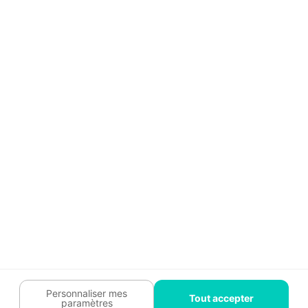
Aide
Témoignages
Guide travaux
Légal
Tendances travaux
Charte cookies
Trouver un pro
Mon espace
Contactez-nous :
09 74 73 85 85
Abonnez-vous à notre newsletter
et bénéficiez de
conseils gratuits
Je m'inscris
Suivez-nous
Votre coach travaux est là
pour vous guider 🛠️
Personnaliser mes
Tout accepter
paramètres