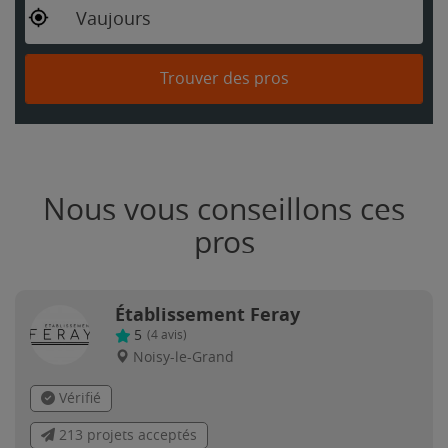
Vaujours
Trouver des pros
Nous vous conseillons ces
pros
Établissement Feray
5
(
4
avis)
Noisy-le-Grand
Vérifié
213 projets acceptés