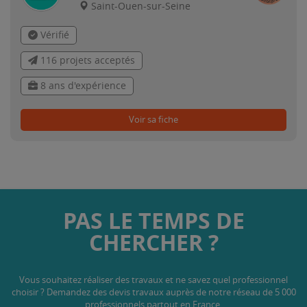
Saint-Ouen-sur-Seine
Vérifié
116 projets acceptés
8 ans d'expérience
Voir sa fiche
PAS LE TEMPS DE
CHERCHER ?
Vous souhaitez réaliser des travaux et ne savez quel professionnel
choisir ? Demandez des devis travaux
auprès de notre réseau de 5 000
professionnels partout en France.