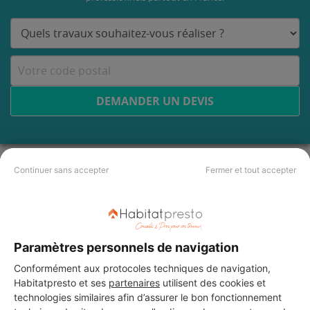
DEMANDER UN DEVIS
Les 4 autres Installateurs
Continuer sans accepter
Fermer et tout accepter
d'alarmes pour vos travaux à
Vaujours
Paramètres personnels de navigation
Conformément aux protocoles techniques de navigation,
SAS DUCHENE
Habitatpresto et ses
partenaires
utilisent des cookies et
Vaujours
technologies similaires afin d’assurer le bon fonctionnement