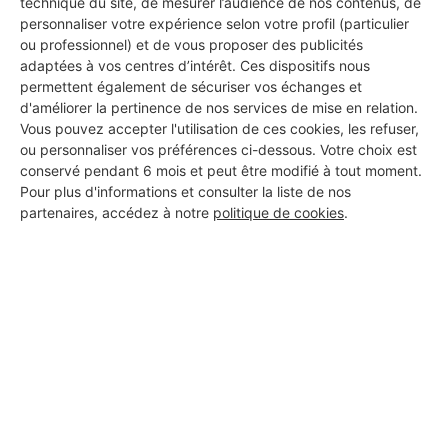
technique du site, de mesurer l’audience de nos contenus, de
personnaliser votre expérience selon votre profil (particulier
15 ans d'expérience
ou professionnel) et de vous proposer des publicités
adaptées à vos centres d’intérêt. Ces dispositifs nous
Voir sa fiche
permettent également de sécuriser vos échanges et
d'améliorer la pertinence de nos services de mise en relation.
Vous pouvez accepter l'utilisation de ces cookies, les refuser,
ou personnaliser vos préférences ci-dessous. Votre choix est
HCI BATIMENT
conservé pendant 6 mois et peut être modifié à tout moment.
Pour plus d'informations et consulter la liste de nos
Vaujours
partenaires, accédez à notre
politique de cookies
.
11 ans d'expérience
Voir sa fiche
STANOJEVIC ELECTRICITE
GENERALE
Vaujours