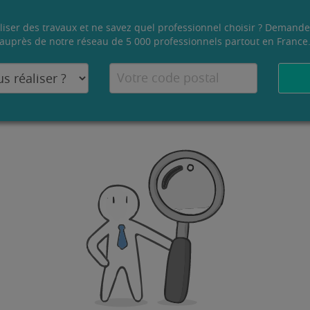
liser des travaux et ne savez quel professionnel choisir ? Demande
auprès de notre réseau de 5 000 professionnels partout en France