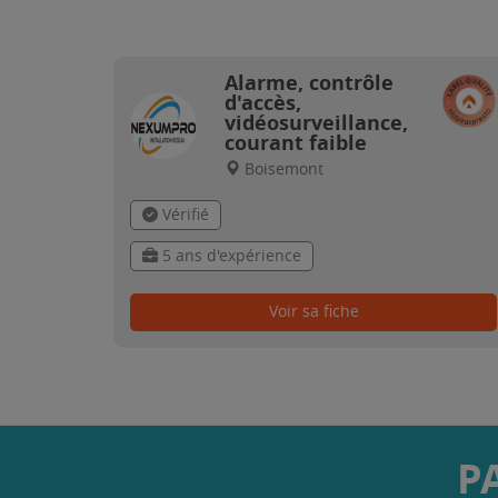
Alarme, contrôle
d'accès,
vidéosurveillance,
courant faible
Boisemont
Vérifié
5 ans d'expérience
Voir sa fiche
P