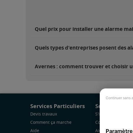
Quel prix pour installer une alarme ma
Quels types d'entreprises posent des a
Avernes : comment trouver et choisir u
Continuer sans 
Services Particuliers
Services Pro
Devis travaux
S'inscrire
Comment ça marche
Comment ça marc
Paramètre
Aide
Aide