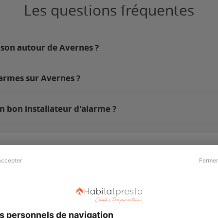
Les questions fréquentes
ison autour de Avernes ?
larmes sur Avernes ?
n bon installateur d'alarme ?
accepter
Fermer
Presse & Partenaires
À propos
Revue de presse
Qui sommes nous ?
he
Kit média
Recrutement
s personnels de navigation
Témoignages