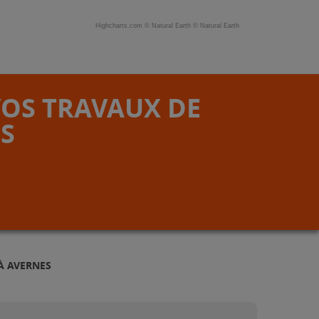
Highcharts.com ©
Natural Earth
©
Natural Earth
VOS TRAVAUX DE
S
À AVERNES