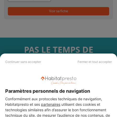
Voir sa fiche
PAS LE TEMPS DE
CHERCHER ?
Continuer sans accepter
Fermer et tout accepter
Vous souhaitez réaliser des travaux et ne savez quel professionnel
choisir ? Demandez des devis travaux
auprès de notre réseau de 5 000
professionnels partout en France.
Paramètres personnels de navigation
Conformément aux protocoles techniques de navigation,
Habitatpresto et ses
partenaires
utilisent des cookies et
technologies similaires afin d’assurer le bon fonctionnement
technique du site, de mesurer l’audience de nos contenus, de