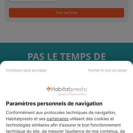
Voir sa fiche
PAS LE TEMPS DE
CHERCHER ?
Continuer sans accepter
Fermer et tout accepter
Vous souhaitez réaliser des travaux et ne savez quel professionnel
choisir ? Demandez des devis travaux
auprès de notre réseau de 5 000
professionnels partout en France.
Paramètres personnels de navigation
Conformément aux protocoles techniques de navigation,
Habitatpresto et ses
partenaires
utilisent des cookies et
technologies similaires afin d’assurer le bon fonctionnement
technique du site, de mesurer l’audience de nos contenus, de