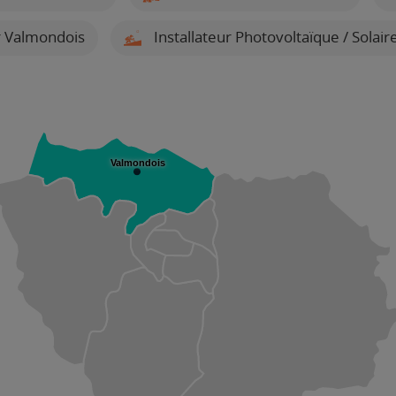
r Valmondois
Installateur Photovoltaïque / Solai
Valmondois