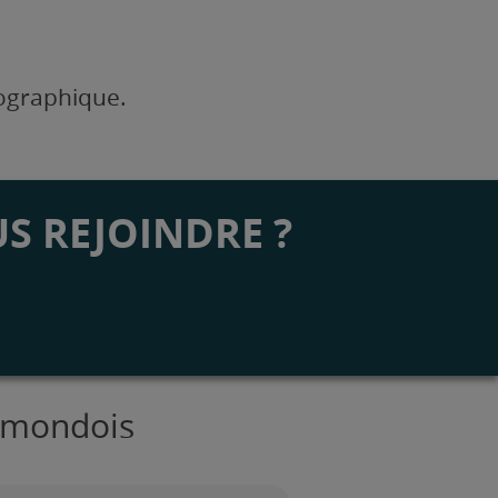
éographique.
S REJOINDRE ?
almondois