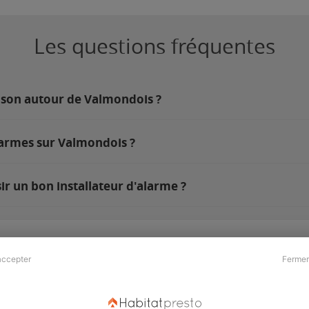
Les questions fréquentes
ison autour de Valmondois ?
larmes sur Valmondois ?
r un bon installateur d'alarme ?
accepter
Fermer
Presse & Partenaires
À propos
Revue de presse
Qui sommes nous ?