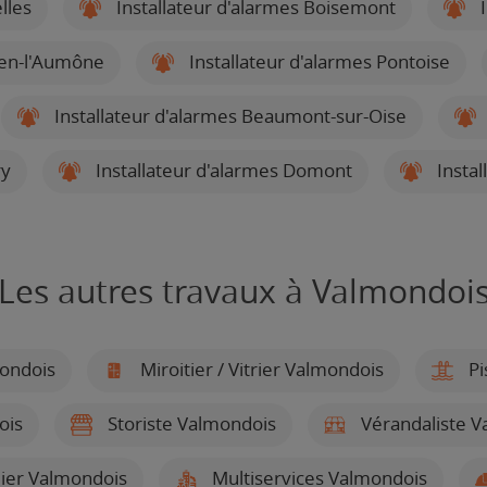
lles
Installateur d'alarmes Boisemont
I
uen-l'Aumône
Installateur d'alarmes Pontoise
Installateur d'alarmes Beaumont-sur-Oise
ry
Installateur d'alarmes Domont
Instal
Les autres travaux à Valmondoi
ondois
Miroitier / Vitrier Valmondois
Pi
ois
Storiste Valmondois
Vérandaliste V
dier Valmondois
Multiservices Valmondois