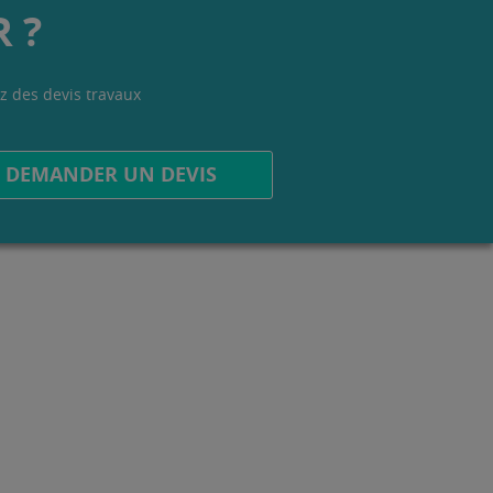
 ?
z des devis travaux
.
DEMANDER UN DEVIS