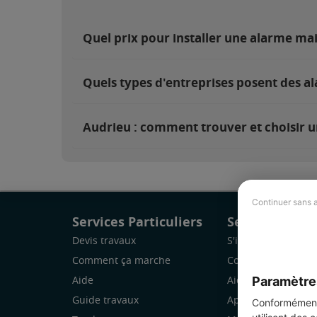
Quel prix pour installer une alarme ma
Quels types d'entreprises posent des a
Audrieu : comment trouver et choisir u
Continuer sans 
Services Particuliers
Services Pro
Devis travaux
S'inscrire
Comment ça marche
Comment ça marc
Paramètre
Aide
Aide
Guide travaux
Application Mobile
Conformément 