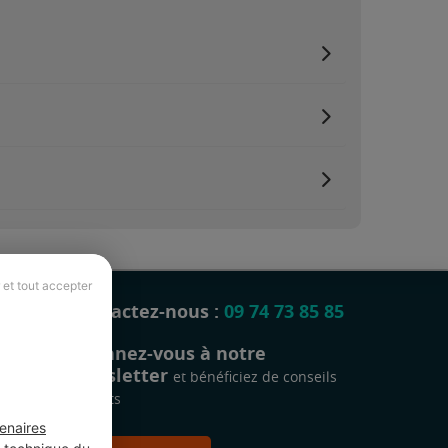
 et tout accepter
Contactez-nous :
09 74 73 85 85
Abonnez-vous à notre
newsletter
et bénéficiez de conseils
gratuits
enaires