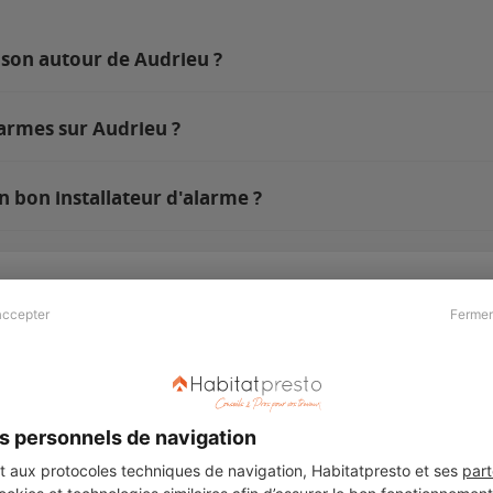
ison autour de Audrieu ?
larmes sur Audrieu ?
n bon installateur d'alarme ?
accepter
Fermer
Presse & Partenaires
À propos
Revue de presse
Qui sommes nous ?
he
Kit média
Recrutement
s personnels de navigation
Témoignages
Légal
aux protocoles techniques de navigation, Habitatpresto et ses
part