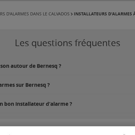
INSTALLATEURS D'ALARMES 
URS D'ALARMES DANS LE CALVADOS
Les questions fréquentes
ison autour de Bernesq ?
larmes sur Bernesq ?
n bon installateur d'alarme ?