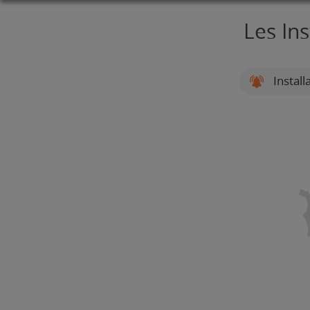
Les In
Install