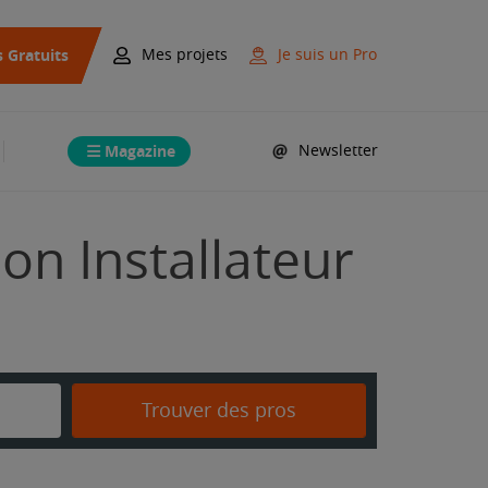
s Gratuits
Mes projets
Je suis un Pro
Magazine
Newsletter
on Installateur
Trouver des pros