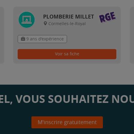
PLOMBERIE MILLET
Cormelles-le-Royal
9 ans d'expérience
Voir sa fiche
L, VOUS SOUHAITEZ NOU
M'inscrire gratuitement