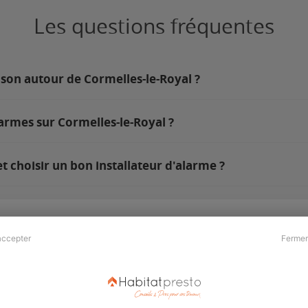
Les questions fréquentes
ison autour de Cormelles-le-Royal ?
armes sur Cormelles-le-Royal ?
 choisir un bon installateur d'alarme ?
accepter
Fermer
Presse & Partenaires
À propos
Revue de presse
Qui sommes nous ?
he
Kit média
Recrutement