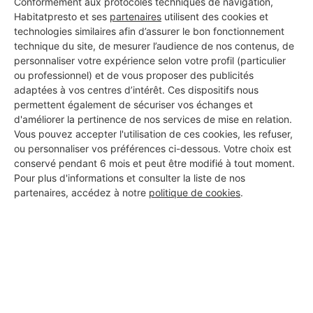
Conformément aux protocoles techniques de navigation,
Habitatpresto et ses
partenaires
utilisent des cookies et
technologies similaires afin d’assurer le bon fonctionnement
technique du site, de mesurer l’audience de nos contenus, de
Aucun autre professionnel disponible dans cette zone
personnaliser votre expérience selon votre profil (particulier
géographique.
ou professionnel) et de vous proposer des publicités
adaptées à vos centres d’intérêt. Ces dispositifs nous
permettent également de sécuriser vos échanges et
d'améliorer la pertinence de nos services de mise en relation.
Vous pouvez accepter l'utilisation de ces cookies, les refuser,
PROFESSIONNEL, VOUS
ou personnaliser vos préférences ci-dessous. Votre choix est
conservé pendant 6 mois et peut être modifié à tout moment.
SOUHAITEZ NOUS
Pour plus d'informations et consulter la liste de nos
REJOINDRE ?
partenaires, accédez à notre
politique de cookies
.
M'inscrire gratuitement