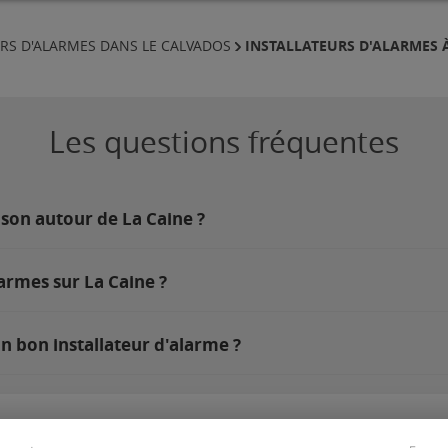
INSTALLATEURS D'ALARMES À
URS D'ALARMES DANS LE CALVADOS
Les questions fréquentes
ison autour de La Caine ?
armes sur La Caine ?
n bon installateur d'alarme ?