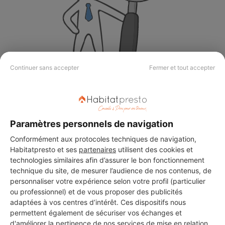
Continuer sans accepter
Fermer et tout accepter
Aucun autre professionnel disponible dans cette zone
géographique.
Paramètres personnels de navigation
Conformément aux protocoles techniques de navigation,
PROFESSIONNEL, VOUS
Habitatpresto et ses
partenaires
utilisent des cookies et
technologies similaires afin d’assurer le bon fonctionnement
SOUHAITEZ NOUS
technique du site, de mesurer l’audience de nos contenus, de
REJOINDRE ?
personnaliser votre expérience selon votre profil (particulier
ou professionnel) et de vous proposer des publicités
adaptées à vos centres d’intérêt. Ces dispositifs nous
permettent également de sécuriser vos échanges et
M'inscrire gratuitement
d'améliorer la pertinence de nos services de mise en relation.