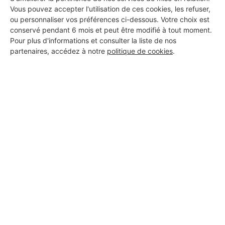
Vous pouvez accepter l'utilisation de ces cookies, les refuser,
ou personnaliser vos préférences ci-dessous. Votre choix est
conservé pendant 6 mois et peut être modifié à tout moment.
Pour plus d'informations et consulter la liste de nos
Les Installateurs d'alarmes
partenaires, accédez à notre
politique de cookies
.
autour de Landelles-et-
Coupigny
Installateur d'alarmes Touffréville
Installateur d'alarmes Soignolles
Les autres travaux à
Landelles-et-Coupigny