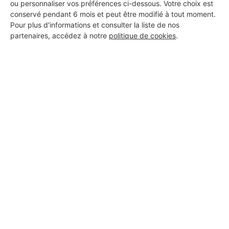
ou personnaliser vos préférences ci-dessous. Votre choix est
conservé pendant 6 mois et peut être modifié à tout moment.
Les Installateurs d'alarmes
Pour plus d'informations et consulter la liste de nos
partenaires, accédez à notre
politique de cookies
.
autour de Le Mesnil-Robert
Installateur d'alarmes Touffréville
Installateur d'alarmes Soignolles
Les autres travaux à Le
Mesnil-Robert
Plaquiste Le Mesnil-Robert