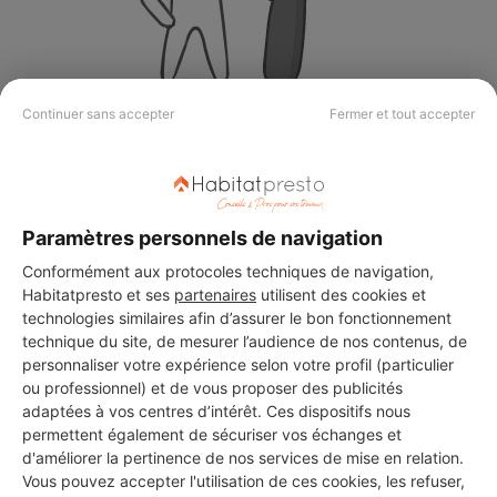
Continuer sans accepter
Fermer et tout accepter
Aucun autre professionnel disponible dans cette zone
géographique.
Paramètres personnels de navigation
Conformément aux protocoles techniques de navigation,
PROFESSIONNEL, VOUS
Habitatpresto et ses
partenaires
utilisent des cookies et
SOUHAITEZ NOUS
technologies similaires afin d’assurer le bon fonctionnement
technique du site, de mesurer l’audience de nos contenus, de
REJOINDRE ?
personnaliser votre expérience selon votre profil (particulier
ou professionnel) et de vous proposer des publicités
adaptées à vos centres d’intérêt. Ces dispositifs nous
permettent également de sécuriser vos échanges et
M'inscrire gratuitement
d'améliorer la pertinence de nos services de mise en relation.
Vous pouvez accepter l'utilisation de ces cookies, les refuser,