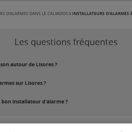
INSTALLATEURS D'ALARMES 
URS D'ALARMES DANS LE CALVADOS
Les questions fréquentes
son autour de Lisores ?
armes sur Lisores ?
 bon installateur d'alarme ?