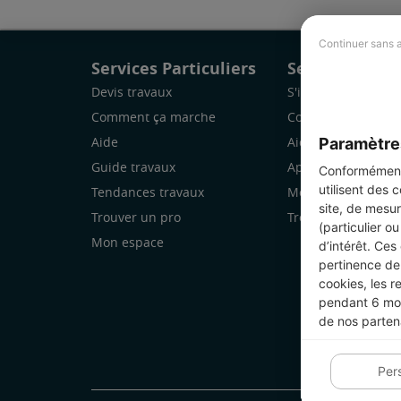
Continuer sans 
Services Particuliers
Services Pro
Devis travaux
S'inscrire
Comment ça marche
Comment ça marc
Paramètre
Aide
Aide
Guide travaux
Application Mobile
Conformément 
utilisent des 
Tendances travaux
Mon espace
site, de mesur
Trouver un pro
Trouver des chanti
(particulier o
Mon espace
d’intérêt. Ces
pertinence de 
cookies, les r
pendant 6 mois
de nos parten
Per