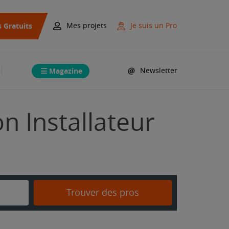
s Gratuits
Mes projets
Je suis un Pro
Magazine
Newsletter
n Installateur
Trouver des pros