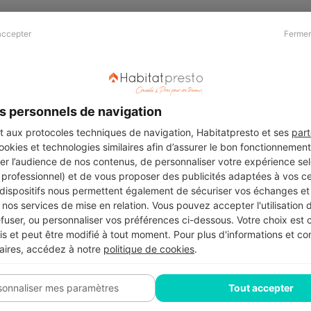
accepter
Fermer
Presse & Partenaires
À propos
Revue de presse
Qui sommes nous ?
he
Kit média
Recrutement
s personnels de navigation
Témoignages
Légal
aux protocoles techniques de navigation, Habitatpresto et ses
part
cookies et technologies similaires afin d’assurer le bon fonctionnemen
Charte cookies
er l’audience de nos contenus, de personnaliser votre expérience selo
ers
u professionnel) et de vous proposer des publicités adaptées à vos c
 dispositifs nous permettent également de sécuriser vos échanges et 
nos services de mise en relation. Vous pouvez accepter l'utilisation 
efuser, ou personnaliser vos préférences ci-dessous. Votre choix est
Suivez-nous
 et peut être modifié à tout moment. Pour plus d'informations et cons
aires, accédez à notre
politique de cookies
.
sonnaliser mes paramètres
Tout accepter