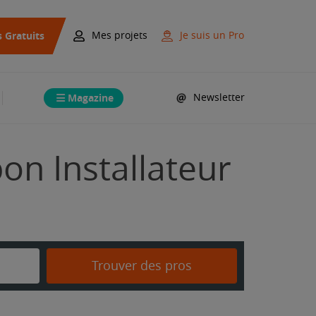
s Gratuits
Mes projets
Je suis un Pro
Magazine
Newsletter
bon Installateur
Trouver des pros