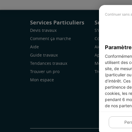
Continuer sans 
Services Particuliers
Services Pro
Devis travaux
S'inscrire
Comment ça marche
Comment ça marc
Paramètre
Aide
Aide
Guide travaux
Application Mobile
Conformément 
utilisent des 
Tendances travaux
Mon espace
site, de mesur
Trouver un pro
Trouver des chanti
(particulier o
Mon espace
d’intérêt. Ces
pertinence de 
cookies, les r
pendant 6 mois
de nos parten
Per