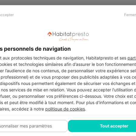
accepter
Fermer
Presse & Partenaires
À propos
Revue de presse
Qui sommes nous ?
he
Kit média
Recrutement
s personnels de navigation
Témoignages
Légal
aux protocoles techniques de navigation, Habitatpresto et ses
part
cookies et technologies similaires afin d’assurer le bon fonctionnemen
Charte cookies
er l’audience de nos contenus, de personnaliser votre expérience selo
ers
u professionnel) et de vous proposer des publicités adaptées à vos c
 dispositifs nous permettent également de sécuriser vos échanges et 
nos services de mise en relation. Vous pouvez accepter l'utilisation 
efuser, ou personnaliser vos préférences ci-dessous. Votre choix est
Suivez-nous
 et peut être modifié à tout moment. Pour plus d'informations et cons
aires, accédez à notre
politique de cookies
.
sonnaliser mes paramètres
Tout accepter