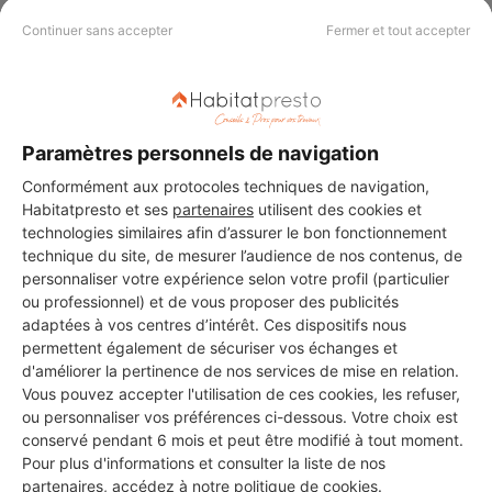
Continuer sans accepter
Fermer et tout accepter
Aucun autre professionnel disponible dans cette zone
Paramètres personnels de navigation
géographique.
Conformément aux protocoles techniques de navigation,
Habitatpresto et ses
partenaires
utilisent des cookies et
technologies similaires afin d’assurer le bon fonctionnement
technique du site, de mesurer l’audience de nos contenus, de
PROFESSIONNEL, VOUS
personnaliser votre expérience selon votre profil (particulier
ou professionnel) et de vous proposer des publicités
SOUHAITEZ NOUS
adaptées à vos centres d’intérêt. Ces dispositifs nous
REJOINDRE ?
permettent également de sécuriser vos échanges et
d'améliorer la pertinence de nos services de mise en relation.
Vous pouvez accepter l'utilisation de ces cookies, les refuser,
ou personnaliser vos préférences ci-dessous. Votre choix est
conservé pendant 6 mois et peut être modifié à tout moment.
M'inscrire gratuitement
Pour plus d'informations et consulter la liste de nos
partenaires, accédez à notre
politique de cookies
.