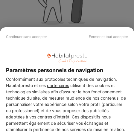
Aucun autre professionnel disponible dans cette zone
Continuer sans accepter
Fermer et tout accepter
géographique.
Paramètres personnels de navigation
PROFESSIONNEL, VOUS
Conformément aux protocoles techniques de navigation,
SOUHAITEZ NOUS
Habitatpresto et ses
partenaires
utilisent des cookies et
technologies similaires afin d’assurer le bon fonctionnement
REJOINDRE ?
technique du site, de mesurer l’audience de nos contenus, de
personnaliser votre expérience selon votre profil (particulier
ou professionnel) et de vous proposer des publicités
adaptées à vos centres d’intérêt. Ces dispositifs nous
M'inscrire gratuitement
permettent également de sécuriser vos échanges et
d'améliorer la pertinence de nos services de mise en relation.