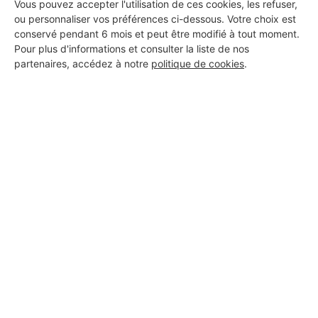
Vous pouvez accepter l'utilisation de ces cookies, les refuser,
ou personnaliser vos préférences ci-dessous. Votre choix est
Les Installateurs d'alarmes
conservé pendant 6 mois et peut être modifié à tout moment.
Pour plus d'informations et consulter la liste de nos
autour de Port-en-Bessin-
partenaires, accédez à notre
politique de cookies
.
Huppain
Installateur d'alarmes Touffréville
Installateur d'alarmes Soignolles
Les autres travaux à Port-en-
Bessin-Huppain