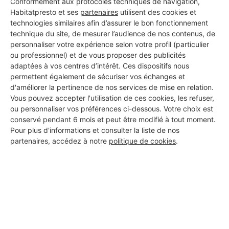
Conformément aux protocoles techniques de navigation,
Habitatpresto et ses
partenaires
utilisent des cookies et
technologies similaires afin d’assurer le bon fonctionnement
technique du site, de mesurer l’audience de nos contenus, de
Aucun autre professionnel disponible dans cette zone
personnaliser votre expérience selon votre profil (particulier
géographique.
ou professionnel) et de vous proposer des publicités
adaptées à vos centres d’intérêt. Ces dispositifs nous
permettent également de sécuriser vos échanges et
d'améliorer la pertinence de nos services de mise en relation.
Vous pouvez accepter l'utilisation de ces cookies, les refuser,
PROFESSIONNEL, VOUS
ou personnaliser vos préférences ci-dessous. Votre choix est
conservé pendant 6 mois et peut être modifié à tout moment.
SOUHAITEZ NOUS
Pour plus d'informations et consulter la liste de nos
REJOINDRE ?
partenaires, accédez à notre
politique de cookies
.
M'inscrire gratuitement