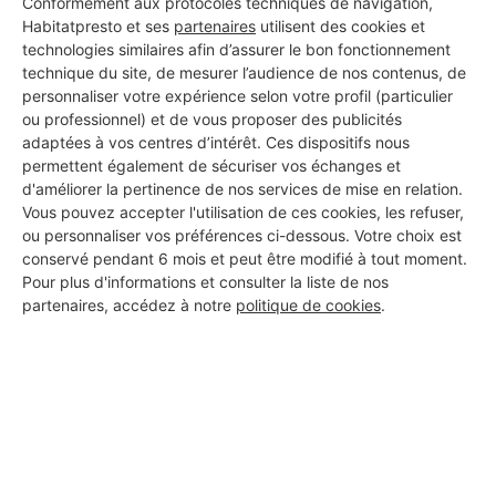
Conformément aux protocoles techniques de navigation,
Habitatpresto et ses
partenaires
utilisent des cookies et
technologies similaires afin d’assurer le bon fonctionnement
technique du site, de mesurer l’audience de nos contenus, de
Aucun autre professionnel disponible dans cette zone
personnaliser votre expérience selon votre profil (particulier
géographique.
ou professionnel) et de vous proposer des publicités
adaptées à vos centres d’intérêt. Ces dispositifs nous
permettent également de sécuriser vos échanges et
d'améliorer la pertinence de nos services de mise en relation.
Vous pouvez accepter l'utilisation de ces cookies, les refuser,
PROFESSIONNEL, VOUS
ou personnaliser vos préférences ci-dessous. Votre choix est
conservé pendant 6 mois et peut être modifié à tout moment.
SOUHAITEZ NOUS
Pour plus d'informations et consulter la liste de nos
REJOINDRE ?
partenaires, accédez à notre
politique de cookies
.
M'inscrire gratuitement