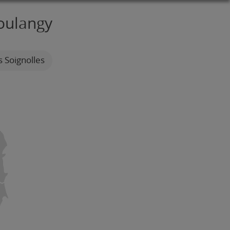
Soulangy
s Soignolles