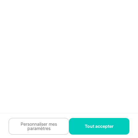
Guide travaux
Légal
Tendances travaux
Charte cookies
Trouver un pro
Mon espace
Contactez-nous :
09 74 73 85 85
Abonnez-vous à notre newsletter
et bénéficiez de
conseils gratuits
Je m'inscris
Suivez-nous
Votre coach travaux est là
pour vous guider 🛠️
Personnaliser mes
Tout accepter
paramètres
Plan du site