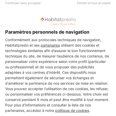
Continuer sans accepter
Fermer et tout accepter
Paramètres personnels de navigation
Conformément aux protocoles techniques de navigation,
Aucun autre professionnel disponible dans cette zone
Habitatpresto et ses
partenaires
utilisent des cookies et
géographique.
technologies similaires afin d’assurer le bon fonctionnement
technique du site, de mesurer l’audience de nos contenus, de
personnaliser votre expérience selon votre profil (particulier
ou professionnel) et de vous proposer des publicités
adaptées à vos centres d’intérêt. Ces dispositifs nous
PROFESSIONNEL, VOUS
permettent également de sécuriser vos échanges et
d'améliorer la pertinence de nos services de mise en relation.
SOUHAITEZ NOUS
Vous pouvez accepter l'utilisation de ces cookies, les refuser,
REJOINDRE ?
ou personnaliser vos préférences ci-dessous. Votre choix est
conservé pendant 6 mois et peut être modifié à tout moment.
Pour plus d'informations et consulter la liste de nos
partenaires, accédez à notre
politique de cookies
.
M'inscrire gratuitement