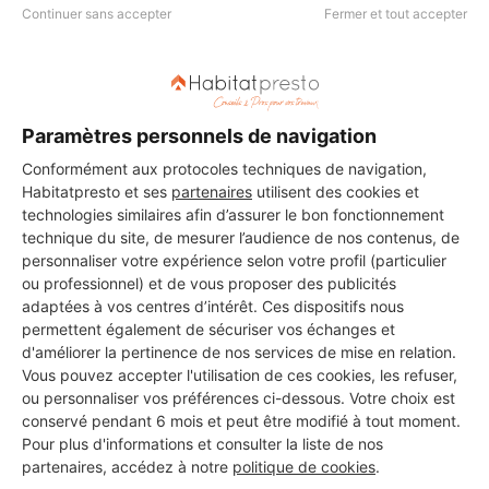
Continuer sans accepter
Fermer et tout accepter
Paramètres personnels de navigation
Aucun autre professionnel disponible dans cette zone
géographique.
Conformément aux protocoles techniques de navigation,
Habitatpresto et ses
partenaires
utilisent des cookies et
technologies similaires afin d’assurer le bon fonctionnement
technique du site, de mesurer l’audience de nos contenus, de
personnaliser votre expérience selon votre profil (particulier
PROFESSIONNEL, VOUS
ou professionnel) et de vous proposer des publicités
adaptées à vos centres d’intérêt. Ces dispositifs nous
SOUHAITEZ NOUS
permettent également de sécuriser vos échanges et
REJOINDRE ?
d'améliorer la pertinence de nos services de mise en relation.
Vous pouvez accepter l'utilisation de ces cookies, les refuser,
ou personnaliser vos préférences ci-dessous. Votre choix est
conservé pendant 6 mois et peut être modifié à tout moment.
M'inscrire gratuitement
Pour plus d'informations et consulter la liste de nos
partenaires, accédez à notre
politique de cookies
.