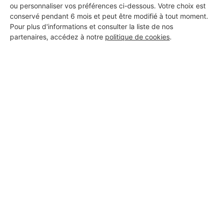
ou personnaliser vos préférences ci-dessous. Votre choix est
conservé pendant 6 mois et peut être modifié à tout moment.
Les Installateurs d'alarmes
Pour plus d'informations et consulter la liste de nos
partenaires, accédez à notre
politique de cookies
.
autour de Tourville-sur-Odon
Installateur d'alarmes Touffréville
Installateur d'alarmes Soignolles
Les autres travaux à Tourville-
sur-Odon
Charpentier Tourville-sur-Odon