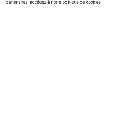
partenaires, accédez à notre
politique de cookies
.
Les Installateurs d'alarmes
autour de Troarn
Installateur d'alarmes Touffréville
Installateur d'alarmes Soignolles
Les autres travaux à Troarn
Courtier Troarn
Constructeur de maison Troarn