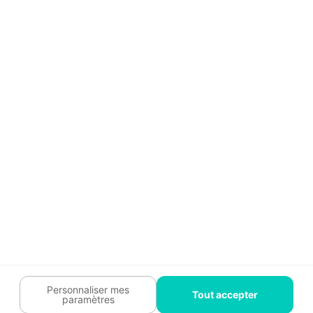
Guide travaux
Légal
Tendances travaux
Charte cookies
Trouver un pro
Mon espace
Contactez-nous :
09 74 73 85 85
Abonnez-vous à notre newsletter
et bénéficiez de
conseils gratuits
Je m'inscris
Suivez-nous
Votre coach travaux est là
pour vous guider 🛠️
Personnaliser mes
Tout accepter
paramètres