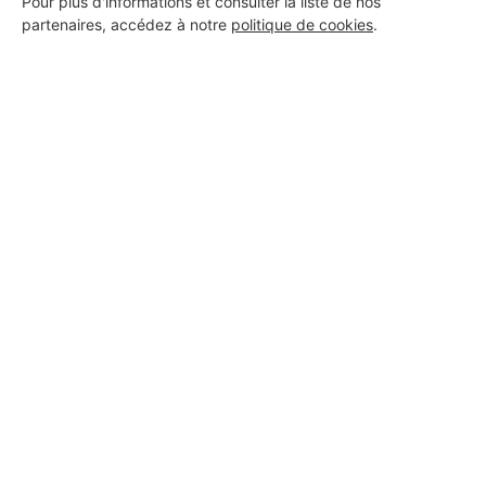
Pour plus d'informations et consulter la liste de nos
partenaires, accédez à notre
politique de cookies
.
Aucun autre professionnel disponible dans cette zone
géographique.