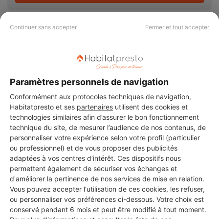
Continuer sans accepter
Fermer et tout accepter
PAS LE TEMPS DE
CHERCHER ?
Paramètres personnels de navigation
Conformément aux protocoles techniques de navigation,
Habitatpresto et ses
partenaires
utilisent des cookies et
Vous souhaitez réaliser des travaux et ne savez quel professionnel
technologies similaires afin d’assurer le bon fonctionnement
choisir ? Demandez des devis travaux
auprès de notre réseau de 5 000
technique du site, de mesurer l’audience de nos contenus, de
professionnels partout en France.
personnaliser votre expérience selon votre profil (particulier
ou professionnel) et de vous proposer des publicités
adaptées à vos centres d’intérêt. Ces dispositifs nous
permettent également de sécuriser vos échanges et
d'améliorer la pertinence de nos services de mise en relation.
Vous pouvez accepter l'utilisation de ces cookies, les refuser,
DEMANDER UN DEVIS
ou personnaliser vos préférences ci-dessous. Votre choix est
conservé pendant 6 mois et peut être modifié à tout moment.