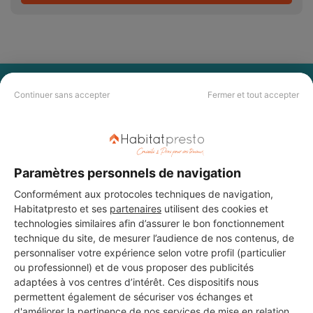
PAS LE TEMPS DE
Continuer sans accepter
Fermer et tout accepter
CHERCHER ?
Vous souhaitez réaliser des travaux et ne savez quel professionnel
choisir ? Demandez des devis travaux
auprès de notre réseau de 5 000
Paramètres personnels de navigation
professionnels partout en France.
Conformément aux protocoles techniques de navigation,
Habitatpresto et ses
partenaires
utilisent des cookies et
technologies similaires afin d’assurer le bon fonctionnement
technique du site, de mesurer l’audience de nos contenus, de
personnaliser votre expérience selon votre profil (particulier
ou professionnel) et de vous proposer des publicités
adaptées à vos centres d’intérêt. Ces dispositifs nous
DEMANDER UN DEVIS
permettent également de sécuriser vos échanges et
d'améliorer la pertinence de nos services de mise en relation.