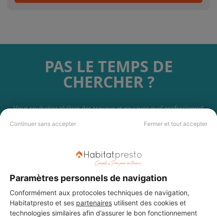
PAS LE TEMPS DE
CHERCHER ?
Vous souhaitez réaliser des travaux et ne savez quel professionnel
choisir ? Demandez des devis travaux
auprès de notre réseau de 5 000
Continuer sans accepter
Fermer et tout accepter
professionnels partout en France.
Paramètres personnels de navigation
Conformément aux protocoles techniques de navigation,
DEMANDER UN DEVIS
Habitatpresto et ses
partenaires
utilisent des cookies et
technologies similaires afin d’assurer le bon fonctionnement