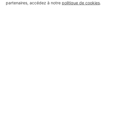
partenaires, accédez à notre
politique de cookies
.
Aucun autre professionnel disponible dans cette zone
géographique.
PROFESSIONNEL, VOUS