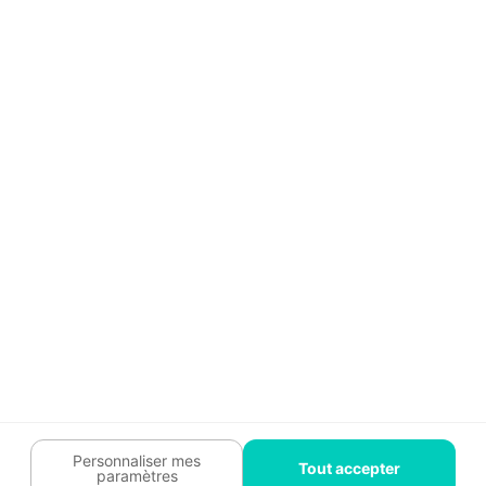
Aide
Témoignages
Guide travaux
Légal
Tendances travaux
Charte cookies
Trouver un pro
Mon espace
Contactez-nous :
09 74 73 85 85
Abonnez-vous à notre newsletter
et bénéficiez de
conseils gratuits
Je m'inscris
Suivez-nous
Votre coach travaux est là
pour vous guider 🛠️
Personnaliser mes
Tout accepter
paramètres