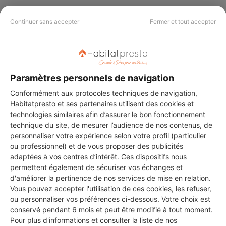
Continuer sans accepter
Fermer et tout accepter
PAS LE TEMPS DE
CHERCHER ?
Paramètres personnels de navigation
Vous souhaitez réaliser des travaux et ne savez quel professionnel
Conformément aux protocoles techniques de navigation,
choisir ? Demandez des devis travaux
auprès de notre réseau de 5 000
Habitatpresto et ses
partenaires
utilisent des cookies et
professionnels partout en France.
technologies similaires afin d’assurer le bon fonctionnement
technique du site, de mesurer l’audience de nos contenus, de
personnaliser votre expérience selon votre profil (particulier
ou professionnel) et de vous proposer des publicités
adaptées à vos centres d’intérêt. Ces dispositifs nous
permettent également de sécuriser vos échanges et
d'améliorer la pertinence de nos services de mise en relation.
DEMANDER UN DEVIS
Vous pouvez accepter l'utilisation de ces cookies, les refuser,
ou personnaliser vos préférences ci-dessous. Votre choix est
conservé pendant 6 mois et peut être modifié à tout moment.
Pour plus d'informations et consulter la liste de nos