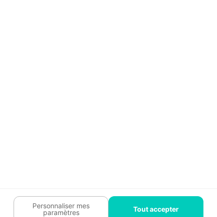
Aide
Témoignages
Guide travaux
Légal
Tendances travaux
Charte cookies
Trouver un pro
Mon espace
Contactez-nous :
09 74 73 85 85
Abonnez-vous à notre newsletter
et bénéficiez de
conseils gratuits
Je m'inscris
Suivez-nous
Votre coach travaux est là
pour vous guider 🛠️
Personnaliser mes
Tout accepter
paramètres