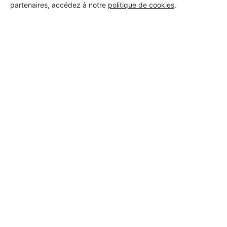
partenaires, accédez à notre
politique de cookies
.
Aucun autre professionnel disponible dans cette zone
géographique.
PROFESSIONNEL, VOUS