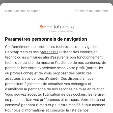
Continuer sans accepter
Fermer et tout accepter
PAS LE TEMPS DE
CHERCHER ?
Paramètres personnels de navigation
Vous souhaitez réaliser des travaux et ne savez quel professionnel
Conformément aux protocoles techniques de navigation,
choisir ? Demandez des devis travaux
auprès de notre réseau de 5 000
Habitatpresto et ses
partenaires
utilisent des cookies et
professionnels partout en France.
technologies similaires afin d’assurer le bon fonctionnement
technique du site, de mesurer l’audience de nos contenus, de
personnaliser votre expérience selon votre profil (particulier
ou professionnel) et de vous proposer des publicités
adaptées à vos centres d’intérêt. Ces dispositifs nous
permettent également de sécuriser vos échanges et
d'améliorer la pertinence de nos services de mise en relation.
DEMANDER UN DEVIS
Vous pouvez accepter l'utilisation de ces cookies, les refuser,
ou personnaliser vos préférences ci-dessous. Votre choix est
conservé pendant 6 mois et peut être modifié à tout moment.
Pour plus d'informations et consulter la liste de nos