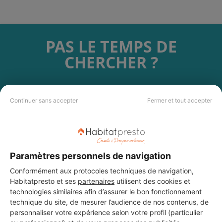
PAS LE TEMPS DE
CHERCHER ?
Vous souhaitez réaliser des travaux et ne savez quel professionnel
choisir ? Demandez des devis travaux
auprès de notre réseau de 5 000
Continuer sans accepter
Fermer et tout accepter
professionnels partout en France.
Paramètres personnels de navigation
Conformément aux protocoles techniques de navigation,
DEMANDER UN DEVIS
Habitatpresto et ses
partenaires
utilisent des cookies et
technologies similaires afin d’assurer le bon fonctionnement
technique du site, de mesurer l’audience de nos contenus, de
personnaliser votre expérience selon votre profil (particulier