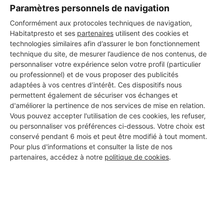
Paramètres personnels de navigation
Les 3 autres Installateurs
Conformément aux protocoles techniques de navigation,
d'alarmes pour vos travaux à
Habitatpresto et ses
partenaires
utilisent des cookies et
Fléac
technologies similaires afin d’assurer le bon fonctionnement
technique du site, de mesurer l’audience de nos contenus, de
personnaliser votre expérience selon votre profil (particulier
ou professionnel) et de vous proposer des publicités
bobati16
adaptées à vos centres d’intérêt. Ces dispositifs nous
permettent également de sécuriser vos échanges et
Fléac
d'améliorer la pertinence de nos services de mise en relation.
Vous pouvez accepter l'utilisation de ces cookies, les refuser,
20 ans d'expérience
ou personnaliser vos préférences ci-dessous. Votre choix est
conservé pendant 6 mois et peut être modifié à tout moment.
Voir sa fiche
Pour plus d'informations et consulter la liste de nos
partenaires, accédez à notre
politique de cookies
.
chaumetjc.peinture
Fléac