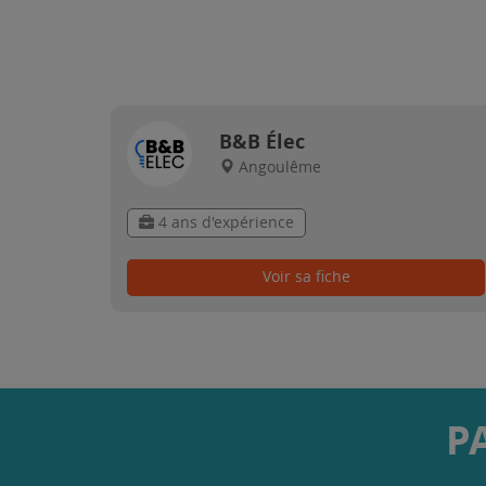
B&B Élec
Angoulême
4 ans d'expérience
Voir sa fiche
P