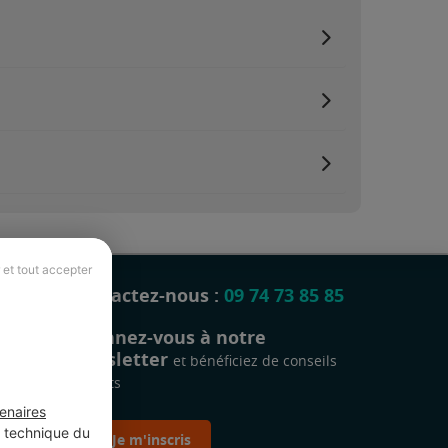
 et tout accepter
Contactez-nous :
09 74 73 85 85
Abonnez-vous à notre
newsletter
et bénéficiez de conseils
gratuits
enaires
t technique du
Je m'inscris