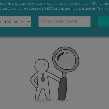
liser des travaux et ne savez quel professionnel choisir ? Demande
auprès de notre réseau de 5 000 professionnels partout en France