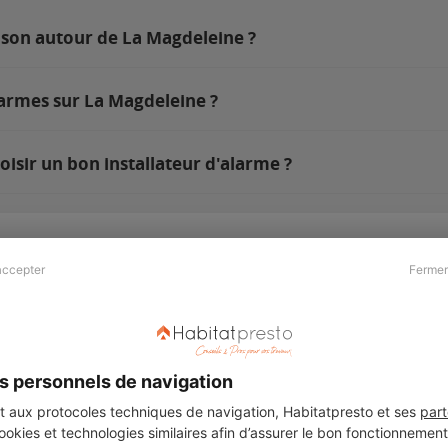
ison autour de La Magdeleine ?
larmes sur La Magdeleine ?
isir un bon installateur d'alarme ?
accepter
Fermer
Presse & Partenaires
À propos
Revue de presse
Qui sommes nous ?
he
Kit média
Recrutement
s personnels de navigation
Témoignages
Légal
aux protocoles techniques de navigation, Habitatpresto et ses
part
cookies et technologies similaires afin d’assurer le bon fonctionnemen
Charte cookies