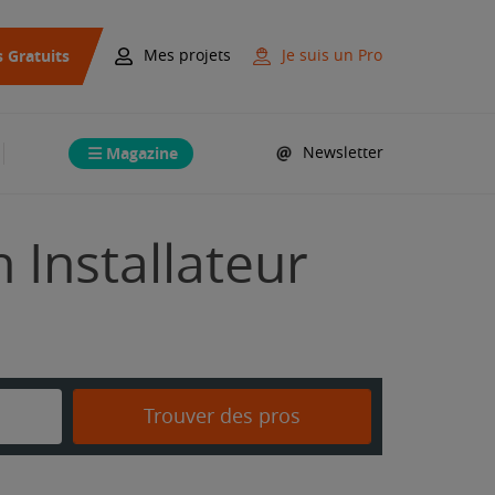
s Gratuits
Mes projets
Je suis un Pro
Magazine
Newsletter
 Installateur
Trouver des pros