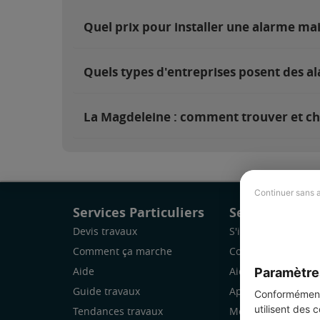
Quel prix pour installer une alarme ma
Quels types d'entreprises posent des a
La Magdeleine : comment trouver et cho
Continuer sans 
Services Particuliers
Services Pro
Devis travaux
S'inscrire
Comment ça marche
Comment ça marc
Paramètre
Aide
Aide
Guide travaux
Application Mobile
Conformément 
utilisent des 
Tendances travaux
Mon espace