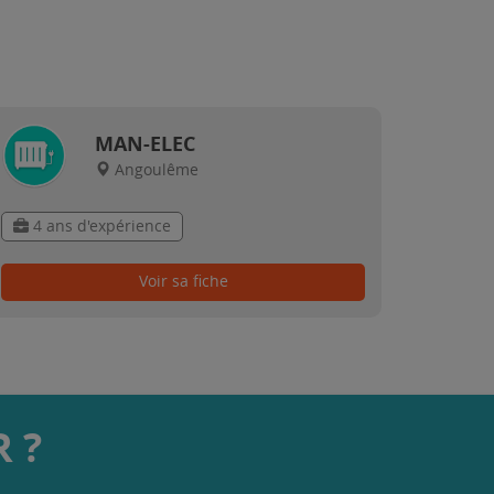
MAN-ELEC
Angoulême
4 ans d'expérience
Voir sa fiche
 ?