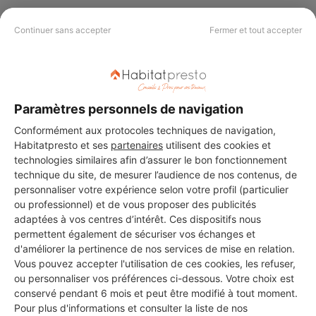
Continuer sans accepter
Fermer et tout accepter
PAS LE TEMPS DE
CHERCHER ?
Paramètres personnels de navigation
Vous souhaitez réaliser des travaux et ne savez quel professionnel
Conformément aux protocoles techniques de navigation,
choisir ? Demandez des devis travaux
auprès de notre réseau de 5 000
Habitatpresto et ses
partenaires
utilisent des cookies et
professionnels partout en France.
technologies similaires afin d’assurer le bon fonctionnement
technique du site, de mesurer l’audience de nos contenus, de
personnaliser votre expérience selon votre profil (particulier
ou professionnel) et de vous proposer des publicités
adaptées à vos centres d’intérêt. Ces dispositifs nous
permettent également de sécuriser vos échanges et
d'améliorer la pertinence de nos services de mise en relation.
DEMANDER UN DEVIS
Vous pouvez accepter l'utilisation de ces cookies, les refuser,
ou personnaliser vos préférences ci-dessous. Votre choix est
conservé pendant 6 mois et peut être modifié à tout moment.
Pour plus d'informations et consulter la liste de nos