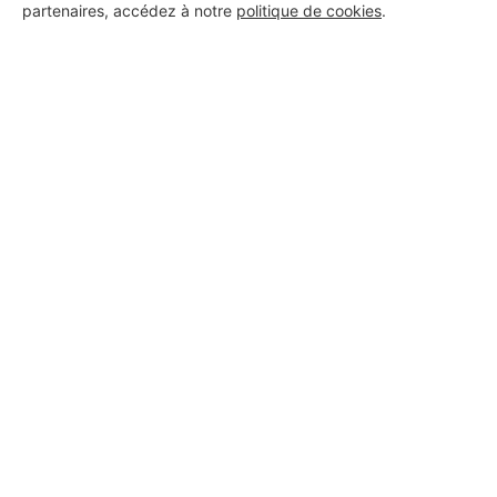
partenaires, accédez à notre
politique de cookies
.
Aucun autre professionnel disponible dans cette zone
géographique.
PROFESSIONNEL, VOUS