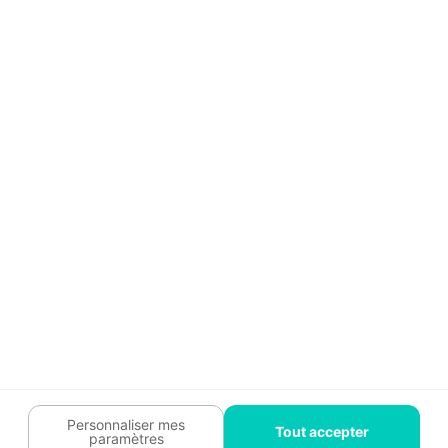
Aide
Témoignages
Guide travaux
Légal
Tendances travaux
Charte cookies
Trouver un pro
Mon espace
Contactez-nous :
09 74 73 85 85
Abonnez-vous à notre newsletter
et bénéficiez de
conseils gratuits
Je m'inscris
Suivez-nous
Votre coach travaux est là
pour vous guider 🛠️
Personnaliser mes
Tout accepter
paramètres