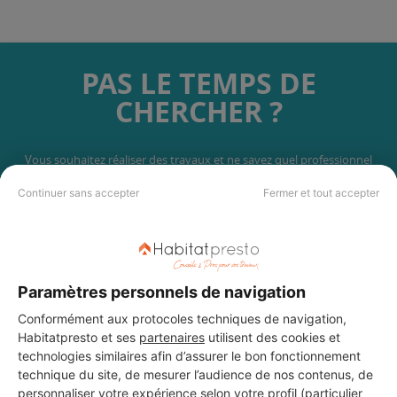
PAS LE TEMPS DE
CHERCHER ?
Vous souhaitez réaliser des travaux et ne savez quel professionnel
choisir ? Demandez des devis travaux
auprès de notre réseau de 5 000
professionnels partout en France.
Continuer sans accepter
Fermer et tout accepter
Paramètres personnels de navigation
Conformément aux protocoles techniques de navigation,
DEMANDER UN DEVIS
Habitatpresto et ses
partenaires
utilisent des cookies et
technologies similaires afin d’assurer le bon fonctionnement
technique du site, de mesurer l’audience de nos contenus, de
personnaliser votre expérience selon votre profil (particulier