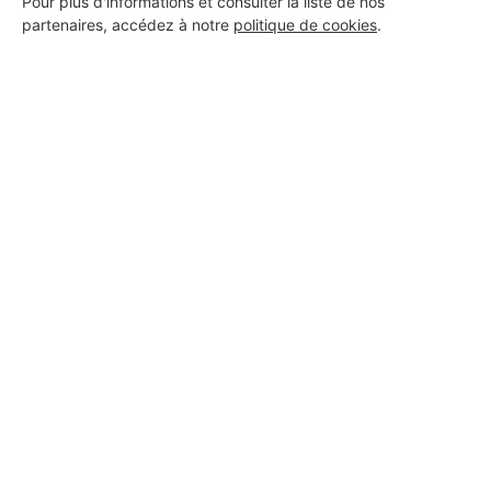
Pour plus d'informations et consulter la liste de nos
partenaires, accédez à notre
politique de cookies
.
Aucun autre professionnel disponible dans cette zone
géographique.