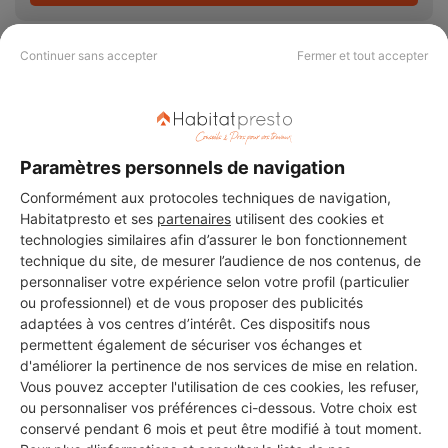
Continuer sans accepter
Fermer et tout accepter
PAS LE TEMPS DE
CHERCHER ?
Paramètres personnels de navigation
Conformément aux protocoles techniques de navigation,
Habitatpresto et ses
partenaires
utilisent des cookies et
Vous souhaitez réaliser des travaux et ne savez quel professionnel
technologies similaires afin d’assurer le bon fonctionnement
choisir ? Demandez des devis travaux
auprès de notre réseau de 5 000
technique du site, de mesurer l’audience de nos contenus, de
professionnels partout en France.
personnaliser votre expérience selon votre profil (particulier
ou professionnel) et de vous proposer des publicités
adaptées à vos centres d’intérêt. Ces dispositifs nous
permettent également de sécuriser vos échanges et
d'améliorer la pertinence de nos services de mise en relation.
Vous pouvez accepter l'utilisation de ces cookies, les refuser,
DEMANDER UN DEVIS
ou personnaliser vos préférences ci-dessous. Votre choix est
conservé pendant 6 mois et peut être modifié à tout moment.