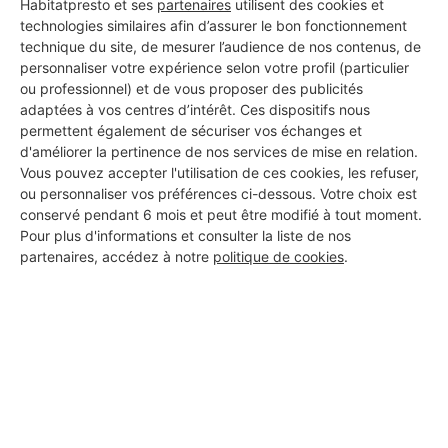
Habitatpresto et ses
partenaires
utilisent des cookies et
technologies similaires afin d’assurer le bon fonctionnement
technique du site, de mesurer l’audience de nos contenus, de
Les 1 autres Installateurs
personnaliser votre expérience selon votre profil (particulier
ou professionnel) et de vous proposer des publicités
d'alarmes pour vos travaux à
adaptées à vos centres d’intérêt. Ces dispositifs nous
Maine-de-Boixe
permettent également de sécuriser vos échanges et
d'améliorer la pertinence de nos services de mise en relation.
Vous pouvez accepter l'utilisation de ces cookies, les refuser,
ou personnaliser vos préférences ci-dessous. Votre choix est
abdelec
conservé pendant 6 mois et peut être modifié à tout moment.
Pour plus d'informations et consulter la liste de nos
Maine-de-Boixe
partenaires, accédez à notre
politique de cookies
.
8 ans d'expérience
Voir sa fiche