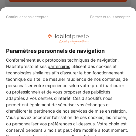
Continuer sans accepter
Fermer et tout accepter
PAS LE TEMPS DE
CHERCHER ?
Paramètres personnels de navigation
Conformément aux protocoles techniques de navigation,
Habitatpresto et ses
partenaires
utilisent des cookies et
Vous souhaitez réaliser des travaux et ne savez quel professionnel
technologies similaires afin d’assurer le bon fonctionnement
choisir ? Demandez des devis travaux
auprès de notre réseau de 5 000
technique du site, de mesurer l’audience de nos contenus, de
professionnels partout en France.
personnaliser votre expérience selon votre profil (particulier
ou professionnel) et de vous proposer des publicités
adaptées à vos centres d’intérêt. Ces dispositifs nous
permettent également de sécuriser vos échanges et
d'améliorer la pertinence de nos services de mise en relation.
Vous pouvez accepter l'utilisation de ces cookies, les refuser,
DEMANDER UN DEVIS
ou personnaliser vos préférences ci-dessous. Votre choix est
conservé pendant 6 mois et peut être modifié à tout moment.