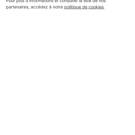
Pour plus d'informations et consulter la liste de nos
partenaires, accédez à notre
politique de cookies
.
Aucun autre professionnel disponible dans cette zone
géographique.