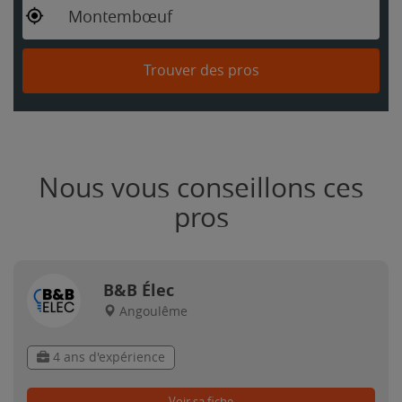
Montembœuf
Trouver des pros
Nous vous conseillons ces
pros
B&B Élec
Angoulême
4 ans d'expérience
Voir sa fiche