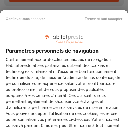
Continuer sans accepter
Fermer et tout accepter
PAS LE TEMPS DE
CHERCHER ?
Paramètres personnels de navigation
Conformément aux protocoles techniques de navigation,
Vous souhaitez réaliser des travaux et ne savez quel professionnel
Habitatpresto et ses
partenaires
utilisent des cookies et
choisir ? Demandez des devis travaux
auprès de notre réseau de 5 000
technologies similaires afin d’assurer le bon fonctionnement
professionnels partout en France.
technique du site, de mesurer l’audience de nos contenus, de
personnaliser votre expérience selon votre profil (particulier
ou professionnel) et de vous proposer des publicités
adaptées à vos centres d’intérêt. Ces dispositifs nous
permettent également de sécuriser vos échanges et
d'améliorer la pertinence de nos services de mise en relation.
Vous pouvez accepter l'utilisation de ces cookies, les refuser,
DEMANDER UN DEVIS
ou personnaliser vos préférences ci-dessous. Votre choix est
conservé pendant 6 mois et peut être modifié à tout moment.