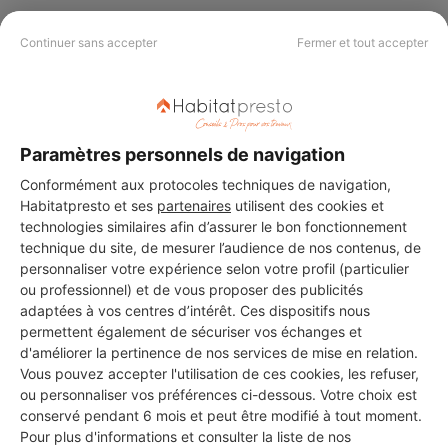
Continuer sans accepter
Fermer et tout accepter
PAS LE TEMPS DE
CHERCHER ?
Paramètres personnels de navigation
Vous souhaitez réaliser des travaux et ne savez quel professionnel
Conformément aux protocoles techniques de navigation,
choisir ? Demandez des devis travaux
auprès de notre réseau de 5 000
Habitatpresto et ses
partenaires
utilisent des cookies et
professionnels partout en France.
technologies similaires afin d’assurer le bon fonctionnement
technique du site, de mesurer l’audience de nos contenus, de
personnaliser votre expérience selon votre profil (particulier
ou professionnel) et de vous proposer des publicités
adaptées à vos centres d’intérêt. Ces dispositifs nous
permettent également de sécuriser vos échanges et
d'améliorer la pertinence de nos services de mise en relation.
DEMANDER UN DEVIS
Vous pouvez accepter l'utilisation de ces cookies, les refuser,
ou personnaliser vos préférences ci-dessous. Votre choix est
conservé pendant 6 mois et peut être modifié à tout moment.
Pour plus d'informations et consulter la liste de nos