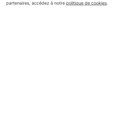
partenaires, accédez à notre
politique de cookies
.
Aucun autre professionnel disponible dans cette zone
géographique.
PROFESSIONNEL, VOUS