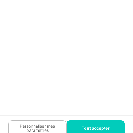
Aide
Témoignages
Guide travaux
Légal
Tendances travaux
Charte cookies
Trouver un pro
Mon espace
Contactez-nous :
09 74 73 85 85
Abonnez-vous à notre newsletter
et bénéficiez de
conseils gratuits
Je m'inscris
Suivez-nous
Votre coach travaux est là
pour vous guider 🛠️
Personnaliser mes
Tout accepter
paramètres