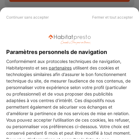
Continuer sans accepter
Fermer et tout accepter
PAS LE TEMPS DE
CHERCHER ?
Paramètres personnels de navigation
Conformément aux protocoles techniques de navigation,
Habitatpresto et ses
partenaires
utilisent des cookies et
Vous souhaitez réaliser des travaux et ne savez quel professionnel
technologies similaires afin d’assurer le bon fonctionnement
choisir ? Demandez des devis travaux
auprès de notre réseau de 5 000
technique du site, de mesurer l’audience de nos contenus, de
professionnels partout en France.
personnaliser votre expérience selon votre profil (particulier
ou professionnel) et de vous proposer des publicités
adaptées à vos centres d’intérêt. Ces dispositifs nous
permettent également de sécuriser vos échanges et
d'améliorer la pertinence de nos services de mise en relation.
Vous pouvez accepter l'utilisation de ces cookies, les refuser,
DEMANDER UN DEVIS
ou personnaliser vos préférences ci-dessous. Votre choix est
conservé pendant 6 mois et peut être modifié à tout moment.