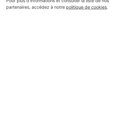
Pour plus d'informations et consulter la liste de nos
partenaires, accédez à notre
politique de cookies
.
Aucun autre professionnel disponible dans cette zone
géographique.