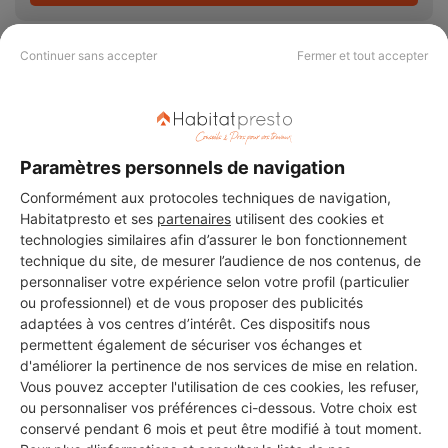
Continuer sans accepter
Fermer et tout accepter
PAS LE TEMPS DE
CHERCHER ?
Paramètres personnels de navigation
Conformément aux protocoles techniques de navigation,
Habitatpresto et ses
partenaires
utilisent des cookies et
Vous souhaitez réaliser des travaux et ne savez quel professionnel
technologies similaires afin d’assurer le bon fonctionnement
choisir ? Demandez des devis travaux
auprès de notre réseau de 5 000
technique du site, de mesurer l’audience de nos contenus, de
professionnels partout en France.
personnaliser votre expérience selon votre profil (particulier
ou professionnel) et de vous proposer des publicités
adaptées à vos centres d’intérêt. Ces dispositifs nous
permettent également de sécuriser vos échanges et
d'améliorer la pertinence de nos services de mise en relation.
Vous pouvez accepter l'utilisation de ces cookies, les refuser,
DEMANDER UN DEVIS
ou personnaliser vos préférences ci-dessous. Votre choix est
conservé pendant 6 mois et peut être modifié à tout moment.