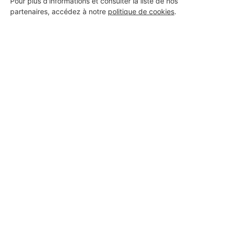
Pour plus d'informations et consulter la liste de nos
partenaires, accédez à notre
politique de cookies
.
Aucun autre professionnel disponible dans cette zone
géographique.