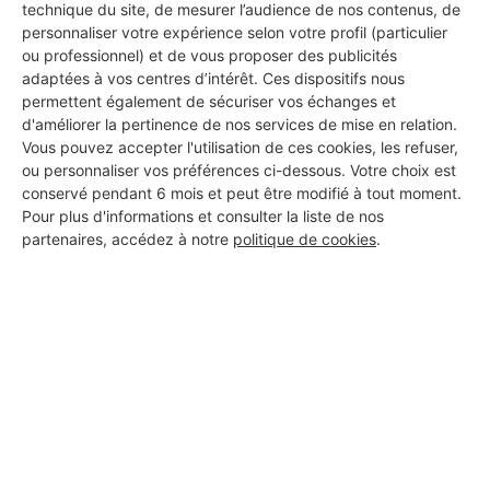
technique du site, de mesurer l’audience de nos contenus, de
Les 1 autres Installateurs
personnaliser votre expérience selon votre profil (particulier
d'alarmes pour vos travaux à
ou professionnel) et de vous proposer des publicités
adaptées à vos centres d’intérêt. Ces dispositifs nous
Rouzède
permettent également de sécuriser vos échanges et
d'améliorer la pertinence de nos services de mise en relation.
Vous pouvez accepter l'utilisation de ces cookies, les refuser,
ou personnaliser vos préférences ci-dessous. Votre choix est
LESAINE BENJAMIN
conservé pendant 6 mois et peut être modifié à tout moment.
Rouzède
Pour plus d'informations et consulter la liste de nos
partenaires, accédez à notre
politique de cookies
.
21 ans d'expérience
Voir sa fiche
PROFESSIONNEL, VOUS