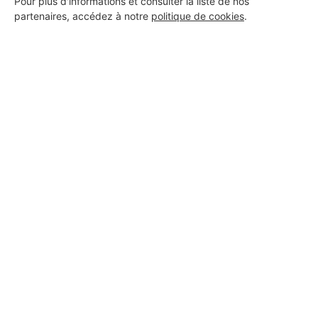
Pour plus d'informations et consulter la liste de nos
partenaires, accédez à notre
politique de cookies
.
Aucun autre professionnel disponible dans cette zone
géographique.