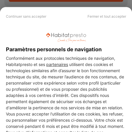
Continuer sans accepter
Fermer et tout accepter
PAS LE TEMPS DE
CHERCHER ?
Paramètres personnels de navigation
Conformément aux protocoles techniques de navigation,
Habitatpresto et ses
partenaires
utilisent des cookies et
Vous souhaitez réaliser des travaux et ne savez quel professionnel
technologies similaires afin d’assurer le bon fonctionnement
choisir ? Demandez des devis travaux
auprès de notre réseau de 5 000
technique du site, de mesurer l’audience de nos contenus, de
professionnels partout en France.
personnaliser votre expérience selon votre profil (particulier
ou professionnel) et de vous proposer des publicités
adaptées à vos centres d’intérêt. Ces dispositifs nous
permettent également de sécuriser vos échanges et
d'améliorer la pertinence de nos services de mise en relation.
Vous pouvez accepter l'utilisation de ces cookies, les refuser,
DEMANDER UN DEVIS
ou personnaliser vos préférences ci-dessous. Votre choix est
conservé pendant 6 mois et peut être modifié à tout moment.