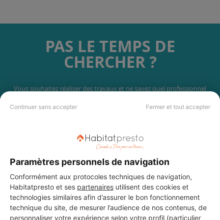
PAS LE TEMPS DE
CHERCHER ?
Vous souhaitez réaliser des travaux et ne savez quel professionnel
choisir ? Demandez des devis travaux
auprès de notre réseau de 5 000
professionnels partout en France.
Continuer sans accepter
Fermer et tout accepter
Paramètres personnels de navigation
Conformément aux protocoles techniques de navigation,
DEMANDER UN DEVIS
Habitatpresto et ses
partenaires
utilisent des cookies et
technologies similaires afin d’assurer le bon fonctionnement
technique du site, de mesurer l’audience de nos contenus, de
personnaliser votre expérience selon votre profil (particulier