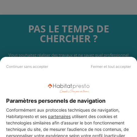
PAS LE TEMPS DE
CHERCHER ?
Vous souhaitez réaliser des travaux et ne savez quel professionnel
choisir ? Demandez des devis travaux
auprès de notre réseau de 5 000
professionnels partout en France.
Continuer sans accepter
Fermer et tout accepter
Paramètres personnels de navigation
Conformément aux protocoles techniques de navigation,
DEMANDER UN DEVIS
Habitatpresto et ses
partenaires
utilisent des cookies et
technologies similaires afin d’assurer le bon fonctionnement
technique du site, de mesurer l’audience de nos contenus, de
personnaliser votre expérience selon votre profil (particulier