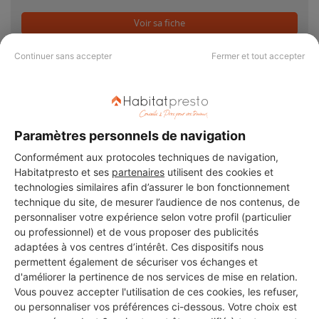
Voir sa fiche
Continuer sans accepter
Fermer et tout accepter
PAS LE TEMPS DE
Paramètres personnels de navigation
CHERCHER ?
Conformément aux protocoles techniques de navigation,
Habitatpresto et ses
partenaires
utilisent des cookies et
technologies similaires afin d’assurer le bon fonctionnement
Vous souhaitez réaliser des travaux et ne savez quel professionnel
technique du site, de mesurer l’audience de nos contenus, de
choisir ? Demandez des devis travaux
auprès de notre réseau de 5 000
professionnels partout en France.
personnaliser votre expérience selon votre profil (particulier
ou professionnel) et de vous proposer des publicités
adaptées à vos centres d’intérêt. Ces dispositifs nous
permettent également de sécuriser vos échanges et
d'améliorer la pertinence de nos services de mise en relation.
Vous pouvez accepter l'utilisation de ces cookies, les refuser,
ou personnaliser vos préférences ci-dessous. Votre choix est