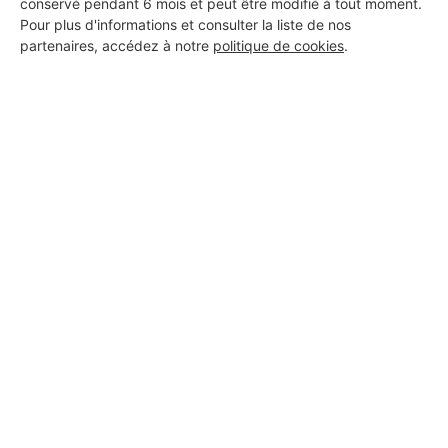
DEMANDER UN DEVIS
conservé pendant 6 mois et peut être modifié à tout moment.
Pour plus d'informations et consulter la liste de nos
partenaires, accédez à notre
politique de cookies
.
Aucun autre professionnel disponible dans cette zone
géographique.