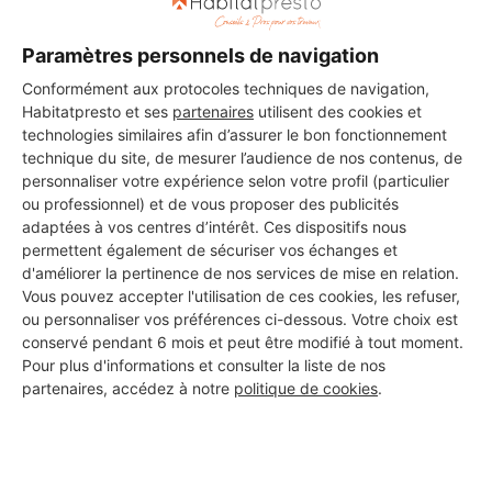
Paramètres personnels de navigation
Conformément aux protocoles techniques de navigation,
Les 2 autres Installateurs
Habitatpresto et ses
partenaires
utilisent des cookies et
technologies similaires afin d’assurer le bon fonctionnement
d'alarmes pour vos travaux à
technique du site, de mesurer l’audience de nos contenus, de
Saint-Just-Luzac
personnaliser votre expérience selon votre profil (particulier
ou professionnel) et de vous proposer des publicités
adaptées à vos centres d’intérêt. Ces dispositifs nous
permettent également de sécuriser vos échanges et
d'améliorer la pertinence de nos services de mise en relation.
Hermanns
Vous pouvez accepter l'utilisation de ces cookies, les refuser,
Saint-Just-Luzac
ou personnaliser vos préférences ci-dessous. Votre choix est
conservé pendant 6 mois et peut être modifié à tout moment.
Vérifié
Pour plus d'informations et consulter la liste de nos
partenaires, accédez à notre
politique de cookies
.
3 ans d'expérience
Voir sa fiche